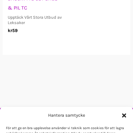
& PIL TC
Upptäck Vårt Stora Utbud av
Leksaker
kr
59
Hantera samtycke
Goggo Lek - Leksaker för alla
Org nr:
800321-5665
För att ge en bra upplevelse använder vi teknik som cookies för att lagra