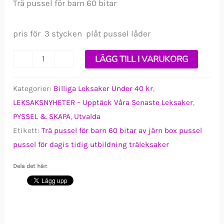
Trä pussel för barn 60 bitar
pris för 3 stycken plåt pussel låder
Trä
-
+
LÄGG TILL I VARUKORG
pussel
för
Kategorier:
Billiga Leksaker Under 40 kr
,
LEKSAKSNYHETER – Upptäck Våra Senaste Leksaker
,
barn
PYSSEL & SKAPA
,
Utvalda
60
Etikett:
Trä pussel för barn 60 bitar av järn box pussel
bitar
pussel för dagis tidig utbildning träleksaker
pris
för
Dela det här:
3
stycken
plåt