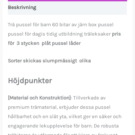
pussel
Beskrivning
låder
mängd
Trä pussel för barn 60 bitar av järn box pussel
pussel för dagis tidig utbildning träleksaker
pris
för 3 stycken plåt pussel låder
Sorter skickas slumpmässigt olika
Höjdpunkter
[Material och Konstruktion]
: Tillverkade av
premium trämaterial, erbjuder dessa pussel
hållbarhet och en slät yta, vilket ger en säker och
engagerande lekupplevelse för barn. De robusta