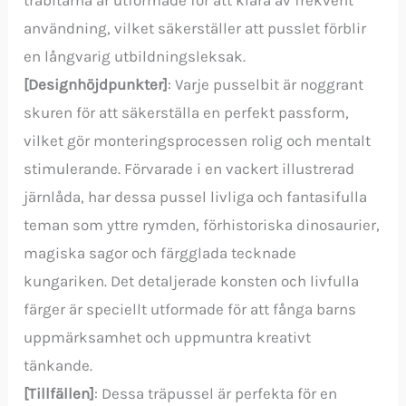
träbitarna är utformade för att klara av frekvent
användning, vilket säkerställer att pusslet förblir
en långvarig utbildningsleksak.
[Designhöjdpunkter]
: Varje pusselbit är noggrant
skuren för att säkerställa en perfekt passform,
vilket gör monteringsprocessen rolig och mentalt
stimulerande. Förvarade i en vackert illustrerad
järnlåda, har dessa pussel livliga och fantasifulla
teman som yttre rymden, förhistoriska dinosaurier,
magiska sagor och färgglada tecknade
kungariken. Det detaljerade konsten och livfulla
färger är speciellt utformade för att fånga barns
uppmärksamhet och uppmuntra kreativt
tänkande.
[Tillfällen]
: Dessa träpussel är perfekta för en