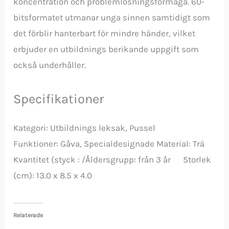
koncentration och problemlösningsförmåga. 60-
bitsformatet utmanar unga sinnen samtidigt som
det förblir hanterbart för mindre händer, vilket
erbjuder en utbildnings berikande uppgift som
också underhåller.
Specifikationer
Kategori:
Utbildnings leksak
,
Pussel
Funktioner
:
Gåva
,
Specialdesignade Material
:
Trä
Kvantitet
(styck :
/
Åldersgrupp:
från 3 år Storlek
(cm):
13.0 x 8.5 x 4.0
Relaterade