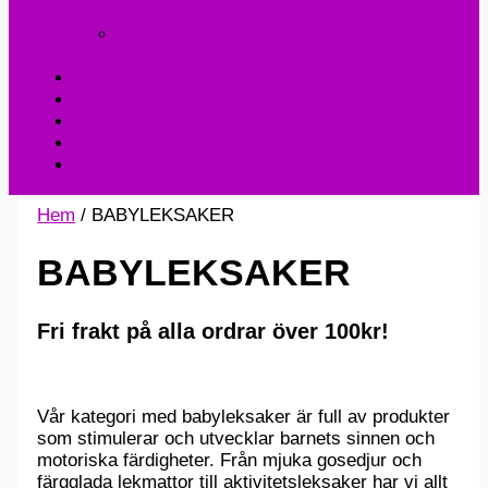
Och Utomhus
NYCKELRINGAR
Vår Samling Av
Grossist Nyckelringar
Om Oss
Kontakta Oss
Mitt Konto
Varukorg
Grossist
Hem
/ BABYLEKSAKER
BABYLEKSAKER
Fri frakt på alla ordrar över 100kr!
Vår kategori med babyleksaker är full av produkter
som stimulerar och utvecklar barnets sinnen och
motoriska färdigheter. Från mjuka gosedjur och
färgglada lekmattor till aktivitetsleksaker har vi allt