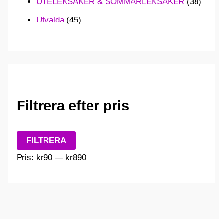
UTELEKSAKER & SOMMARLEKSAKER
(38)
Utvalda
(45)
Filtrera efter pris
M
M
FILTRERA
i
a
Pris:
kr90
—
kr890
n
x
p
p
r
r