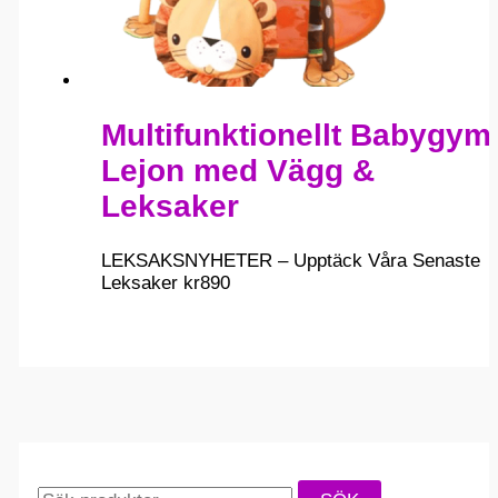
Multifunktionellt Babygym
Lejon med Vägg &
Leksaker
LEKSAKSNYHETER – Upptäck Våra Senaste
Leksaker
kr
890
S