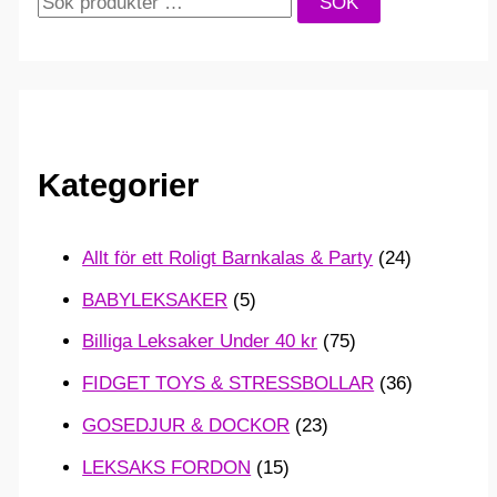
SÖK
ö
k
e
f
Kategorier
t
e
Allt för ett Roligt Barnkalas & Party
(24)
r
BABYLEKSAKER
(5)
:
Billiga Leksaker Under 40 kr
(75)
FIDGET TOYS & STRESSBOLLAR
(36)
GOSEDJUR & DOCKOR
(23)
LEKSAKS FORDON
(15)