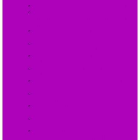
ALLA LEKSAKER
Se Alla Våra Leksaker
LEKSAKER UNDER 40KR
Leksaker Med
Bra Pris, Allt Mellan 1 Till 40 Kronor Per
Artikel
LEKSAKS FORDON
Bilar,lastbilar Och
Fordon Av Alla Slag
LEKSAKS VAPEN
Leksaksvapen, Så Som
Kulpistoler, Luftpistoler Och Mer
LEKSAKSFIGURER
Figurer, Superhjältar
Och Mer
PYSSEL & SKAPA
Pärlor, Gör Själv Kit
Och Mycker Mer
MAKEUP & SMYCKEN
Ringar,halsband,
Smink Och Mer
LERA, SLIME & SQUISHY
Play Dough,
Lera, Slime Och Mycket Mer
MUSIK & INSTRUMENT
Piano,fioler Och
Mycket Mer Leksaksinstrument
ÖVRIGA LEKSAKER
Alla Övriga
Leksaker
UTELEKSAKER &
SOMMARLEKSAKER
Sommarleksaker