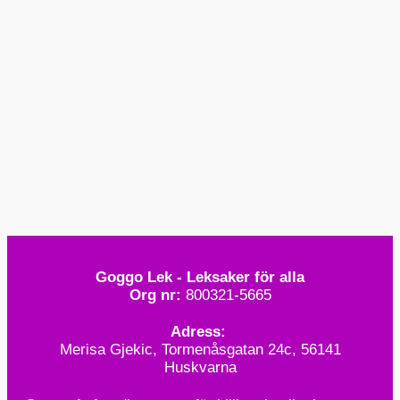
i
i
s
s
Goggo Lek - Leksaker för alla
Org nr:
800321-5665
Adress:
Merisa Gjekic, Tormenåsgatan 24c, 56141
Huskvarna