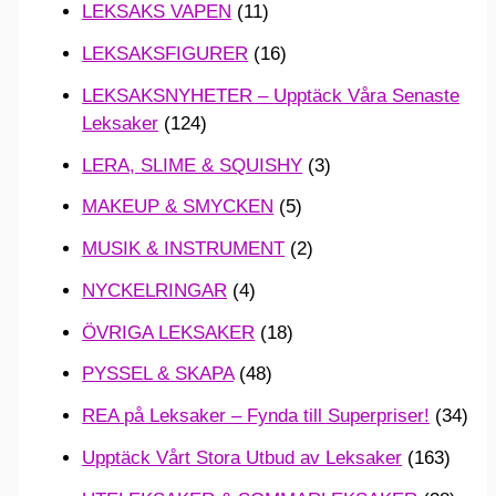
LEKSAKS VAPEN
(11)
LEKSAKSFIGURER
(16)
LEKSAKSNYHETER – Upptäck Våra Senaste
Leksaker
(124)
LERA, SLIME & SQUISHY
(3)
MAKEUP & SMYCKEN
(5)
MUSIK & INSTRUMENT
(2)
NYCKELRINGAR
(4)
ÖVRIGA LEKSAKER
(18)
PYSSEL & SKAPA
(48)
REA på Leksaker – Fynda till Superpriser!
(34)
Upptäck Vårt Stora Utbud av Leksaker
(163)