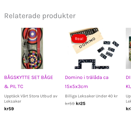
Relaterade produkter
Rea!
Rea!
BÅGSKYTTE SET BÅGE
Domino i trälåda ca
D
& PIL TC
15x5x3cm
K
Upptäck Vårt Stora Utbud av
Billiga Leksaker Under 40 kr
Up
Leksaker
Le
Det
Det
kr
59
kr
25
kr
59
ursprungliga
nuvarande
kr
priset
priset
var:
är:
kr59.
kr25.