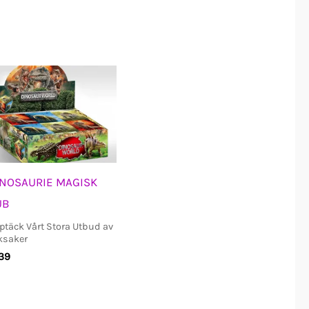
INOSAURIE MAGISK
UB
ptäck Vårt Stora Utbud av
ksaker
39