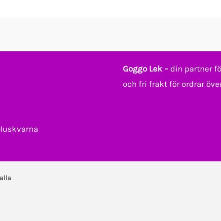
Goggo Lek –
din partner f
och fri frakt för ordrar öve
 Huskvarna
alla