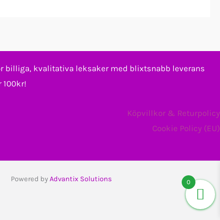
ör billiga, kvalitativa leksaker med blixtsnabb leverans
r 100kr!
Köpvillkor & Returpolicy
Cookie Policy (EU)
Powered by
Advantix Solutions
0