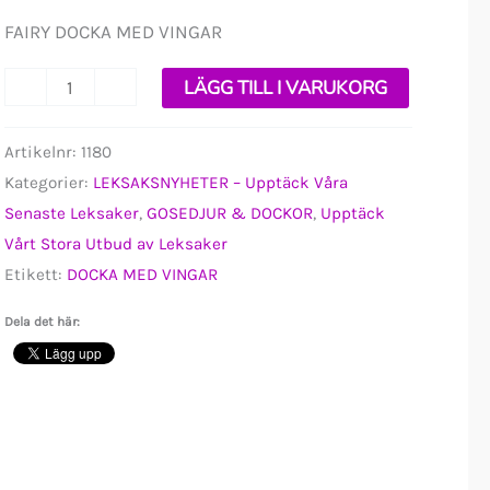
FAIRY DOCKA MED VINGAR
Fairy
-
+
LÄGG TILL I VARUKORG
Docka
med
Artikelnr:
1180
Kategorier:
LEKSAKSNYHETER – Upptäck Våra
Vingar
Senaste Leksaker
,
GOSEDJUR & DOCKOR
,
Upptäck
mängd
Vårt Stora Utbud av Leksaker
Etikett:
DOCKA MED VINGAR
Dela det här: