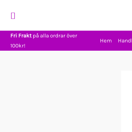
Hoppa
Sök
till
innehåll
Fri Frakt
på alla ordrar över
Hem
Hand
100kr!