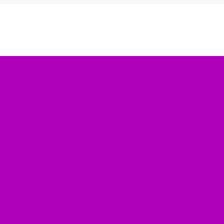
saker!
r Till Alla Barn
Babyleksaker
t Senaste Inom Fidget Leksaker
djur
Pris, Allt Mellan 1 Till 40 Kronor Per Artikel
don Av Alla Slag
pistoler, Luftpistoler Och Mer
Och Mer
h Mycker Mer