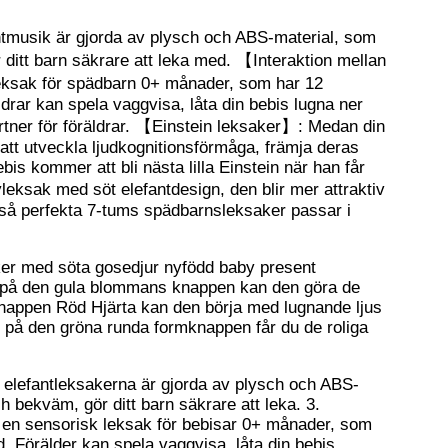
tmusik är gjorda av plysch och ABS-material, som
r ditt barn säkrare att leka med. 【Interaktion mellan
leksak för spädbarn 0+ månader, som har 12
äldrar kan spela vaggvisa, låta din bebis lugna ner
artner för föräldrar. 【Einstein leksaker】: Medan din
tt utveckla ljudkognitionsförmåga, främja deras
ebis kommer att bli nästa lilla Einstein när han får
ksak med söt elefantdesign, den blir mer attraktiv
Också perfekta 7-tums spädbarnsleksaker passar i
ker med söta gosedjur nyfödd baby present
r på den gula blommans knappen kan den göra de
knappen Röd Hjärta kan den börja med lugnande ljus
r på den gröna runda formknappen får du de roliga
 elefantleksakerna är gjorda av plysch och ABS-
ch bekväm, gör ditt barn säkrare att leka. 3.
 en sensorisk leksak för bebisar 0+ månader, som
ud. Förälder kan spela vaggvisa, låta din bebis