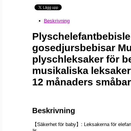
Beskrivning
Plyschelefantbebisle
gosedjursbebisar Mu
plyschleksaker för b
musikaliska leksaker P
12 månaders småba
Beskrivning
【Säkerhet för baby】: Leksakerna för elefan
är