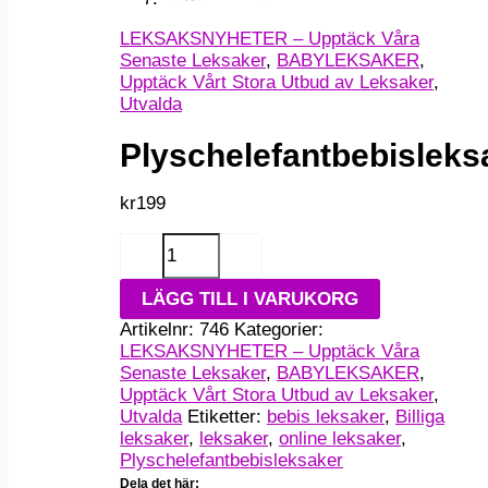
LEKSAKSNYHETER – Upptäck Våra
Senaste Leksaker
,
BABYLEKSAKER
,
Upptäck Vårt Stora Utbud av Leksaker
,
Utvalda
Plyschelefantbebisleks
kr
199
Plyschelefantbebisleksaker
-
+
mängd
LÄGG TILL I VARUKORG
Artikelnr:
746
Kategorier:
LEKSAKSNYHETER – Upptäck Våra
Senaste Leksaker
,
BABYLEKSAKER
,
Upptäck Vårt Stora Utbud av Leksaker
,
Utvalda
Etiketter:
bebis leksaker
,
Billiga
leksaker
,
leksaker
,
online leksaker
,
Plyschelefantbebisleksaker
Dela det här: