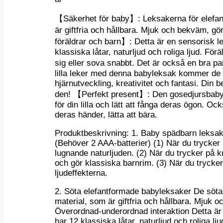
【Säkerhet för baby】: Leksakerna för elefan
är giftfria och hållbara. Mjuk och bekväm, gö
föräldrar och barn】: Detta är en sensorisk 
klassiska låtar, naturljud och roliga ljud. För
sig eller sova snabbt. Det är också en bra p
lilla leker med denna babyleksak kommer de a
hjärnutveckling, kreativitet och fantasi. Din b
den! 【Perfekt present】: Den gosedjursbabyle
för din lilla och lätt att fånga deras ögon. 
deras händer, lätta att bära.
Produktbeskrivning: 1. Baby spädbarn leksa
(Behöver 2 AAA-batterier) (1) När du trycke
lugnande naturljuden. (2) När du trycker på 
och gör klassiska barnrim. (3) När du trycke
ljudeffekterna.
2. Söta elefantformade babyleksaker De söta
material, som är giftfria och hållbara. Mjuk o
Överordnad-underordnad interaktion Detta är
har 12 klassiska låtar, naturljud och roliga lj