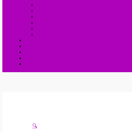
MAKEUP & SMYCKEN
Ringar,halsband, S
LERA, SLIME & SQUISHY
Play Dough, Ler
MUSIK & INSTRUMENT
Piano,fioler Och 
ÖVRIGA LEKSAKER
Alla Övriga Leksaker
UTELEKSAKER & SOMMARLEKSAKER
So
NYCKELRINGAR
Vår Samling Av Grossist 
Om Oss
Kontakta Oss
Mitt Konto
Varukorg
Grossist
🔍