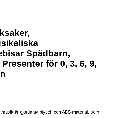
ksaker,
sikaliska
ebisar Spädbarn,
resenter för 0, 3, 6, 9,
rn
tmusik är gjorda av plysch och ABS-material, som