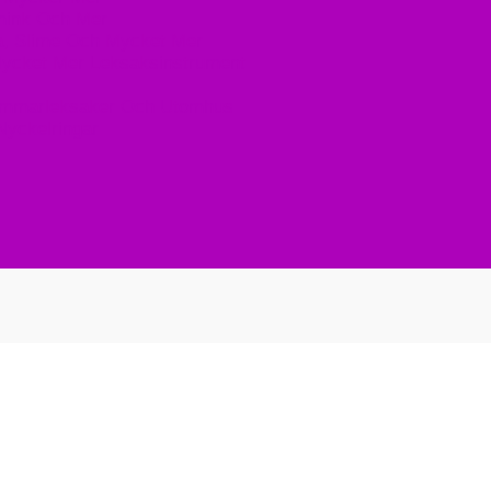
mink Och Mer
a, Slime Och Mycket Mer
Mycket Mer Leksaksinstrument
mmarleksaker Och Utomhus
Nyckelringar