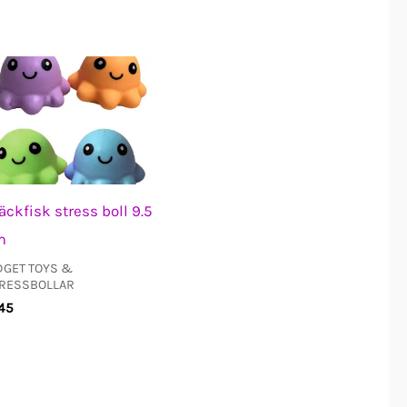
äckfisk stress boll 9.5
m
DGET TOYS &
RESSBOLLAR
45