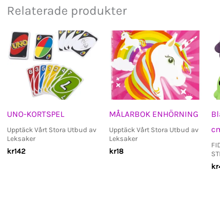
Relaterade produkter
UNO-KORTSPEL
MÅLARBOK ENHÖRNING
Bl
c
Upptäck Vårt Stora Utbud av
Upptäck Vårt Stora Utbud av
Leksaker
Leksaker
FI
kr
142
kr
18
ST
kr