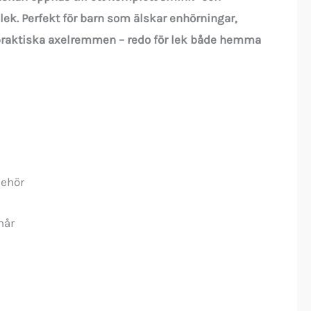
 lek. Perfekt för barn som älskar enhörningar,
en praktiska axelremmen – redo för lek både hemma
behör
hår