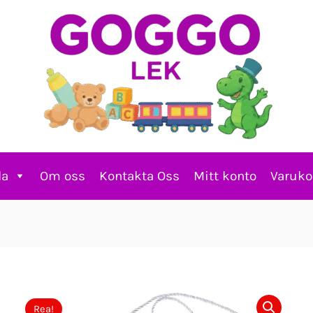
la
Om oss
Kontakta Oss
Mitt konto
Varuko
Rea!