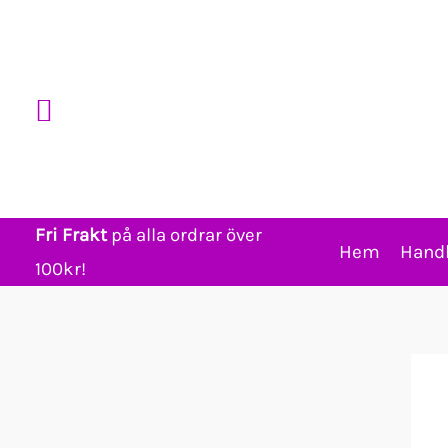
Hoppa
till
innehåll
Sök
Fri Frakt
på alla ordrar över
Hem
Hand
100kr!