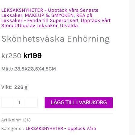
LEKSAKSNYHETER – Upptäck Våra Senaste
Leksaker
,
MAKEUP & SMYCKEN
,
REA på
Leksaker – Fynda till Superpriser!
,
Upptäck Vårt
Stora Utbud av Leksaker
,
Utvalda
Skönhetsväska Enhörning
Det
Det
kr
250
kr
199
ursprungliga
nuvarande
Mått:
23,5X23,5X4,5CM
priset
priset
Vikt:
228 g
var:
är:
Skönhetsväska
-
+
LÄGG TILL I VARUKORG
Enhörning
kr250.
kr199.
mängd
Artikelnr:
1313
Kategorier:
LEKSAKSNYHETER – Upptäck Våra