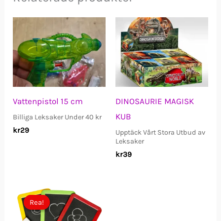
Vattenpistol 15 cm
DINOSAURIE MAGISK
KUB
Billiga Leksaker Under 40 kr
kr
29
Upptäck Vårt Stora Utbud av
Leksaker
kr
39
Rea!
Rea!