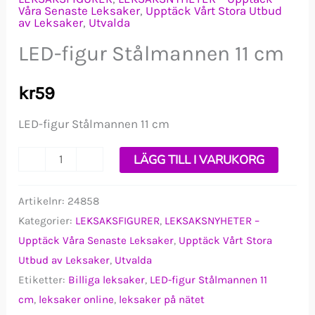
Våra Senaste Leksaker
,
Upptäck Vårt Stora Utbud
av Leksaker
,
Utvalda
LED-figur Stålmannen 11 cm
kr
59
LED-figur Stålmannen 11 cm
LED-
-
+
LÄGG TILL I VARUKORG
figur
Stålmannen
Artikelnr:
24858
Kategorier:
LEKSAKSFIGURER
,
LEKSAKSNYHETER –
11
Upptäck Våra Senaste Leksaker
,
Upptäck Vårt Stora
cm
Utbud av Leksaker
,
Utvalda
mängd
Etiketter:
Billiga leksaker
,
LED-figur Stålmannen 11
cm
,
leksaker online
,
leksaker på nätet