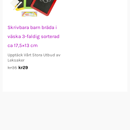
Skrivbara barn bräda i
väska 3-faldig sorterad
ca 17,5×13 cm
Upptäck Vårt Stora Utbud av
Leksaker
Det
Det
kr
35
kr
29
ursprungliga
nuvarande
priset
priset
var:
är:
kr35.
kr29.