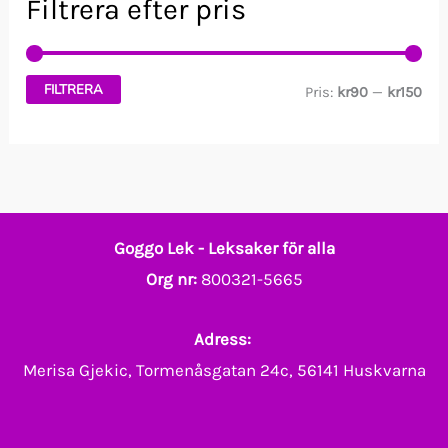
Filtrera efter pris
FILTRERA
M
M
Pris:
kr90
—
kr150
i
a
n
x
p
p
r
r
Goggo Lek - Leksaker för alla
i
i
Org nr:
800321-5665
s
s
Adress:
Merisa Gjekic, Tormenåsgatan 24c, 56141 Huskvarna