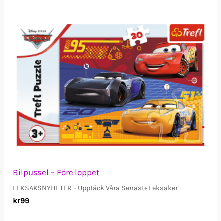
Bilpussel – Före loppet
LEKSAKSNYHETER – Upptäck Våra Senaste Leksaker
kr
99