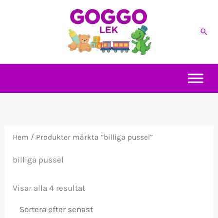
Hoppa
till
Sök
innehåll
Hem
/ Produkter märkta ”billiga pussel”
billiga pussel
Sortera
Visar alla 4 resultat
efter
senaste