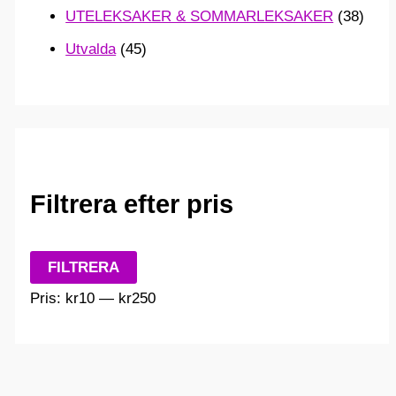
UTELEKSAKER & SOMMARLEKSAKER
(38)
Utvalda
(45)
Filtrera efter pris
M
M
FILTRERA
i
a
Pris:
kr10
—
kr250
n
x
p
p
r
r