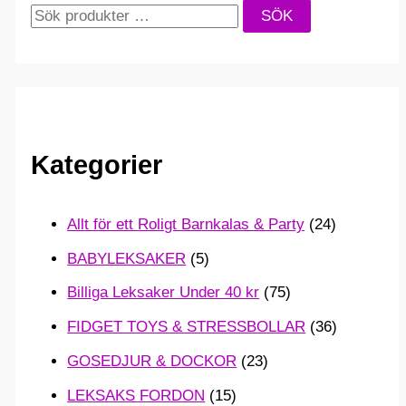
S
SÖK
ö
k
e
f
Kategorier
t
e
Allt för ett Roligt Barnkalas & Party
(24)
r
BABYLEKSAKER
(5)
:
Billiga Leksaker Under 40 kr
(75)
FIDGET TOYS & STRESSBOLLAR
(36)
GOSEDJUR & DOCKOR
(23)
LEKSAKS FORDON
(15)