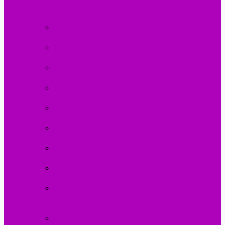
Bra Pris, Allt Mellan 1 Till 40 Kronor Per
Artikel
LEKSAKS FORDON
Bilar,lastbilar Och
Fordon Av Alla Slag
LEKSAKS VAPEN
Leksaksvapen, Så Som
Kulpistoler, Luftpistoler Och Mer
LEKSAKSFIGURER
Figurer, Superhjältar
Och Mer
PYSSEL & SKAPA
Pärlor, Gör Själv Kit
Och Mycker Mer
MAKEUP & SMYCKEN
Ringar,halsband,
Smink Och Mer
LERA, SLIME & SQUISHY
Play Dough,
Lera, Slime Och Mycket Mer
MUSIK & INSTRUMENT
Piano,fioler Och
Mycket Mer Leksaksinstrument
ÖVRIGA LEKSAKER
Alla Övriga
Leksaker
UTELEKSAKER &
SOMMARLEKSAKER
Sommarleksaker
Och Utomhus
NYCKELRINGAR
Vår Samling Av