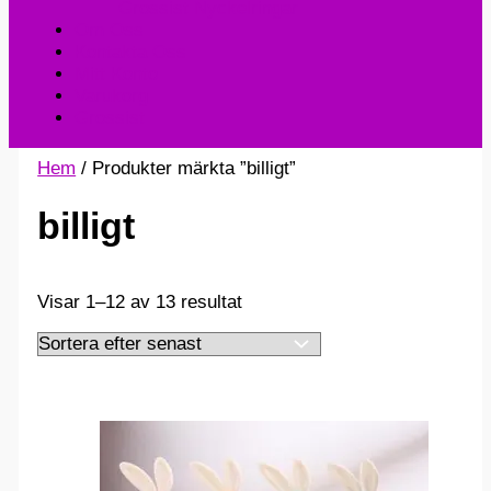
Grossist Nyckelringar
Om Oss
Kontakta Oss
Mitt Konto
Varukorg
Grossist
Hem
/ Produkter märkta ”billigt”
billigt
Sortera
Visar 1–12 av 13 resultat
efter
senaste