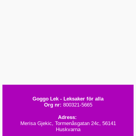
i
i
s
s
Goggo Lek - Leksaker för alla
Org nr:
800321-5665
Adress:
Merisa Gjekic, Tormenåsgatan 24c, 56141
Huskvarna