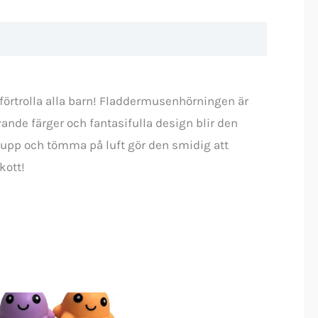
örtrolla alla barn! Fladdermusenhörningen är
nde färger och fantasifulla design blir den
a upp och tömma på luft gör den smidig att
kott!