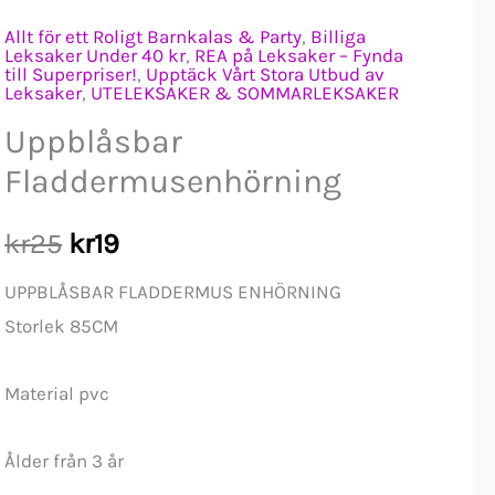
Allt för ett Roligt Barnkalas & Party
,
Billiga
Leksaker Under 40 kr
,
REA på Leksaker – Fynda
till Superpriser!
,
Upptäck Vårt Stora Utbud av
Leksaker
,
UTELEKSAKER & SOMMARLEKSAKER
Uppblåsbar
Fladdermusenhörning
Det
Det
kr
25
kr
19
ursprungliga
nuvarande
UPPBLÅSBAR FLADDERMUS ENHÖRNING
Storlek 85CM
priset
priset
Material pvc
var:
är:
kr25.
kr19.
Ålder från 3 år