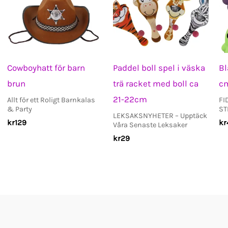
Cowboyhatt för barn
Paddel boll spel i väska
Bl
brun
trä racket med boll ca
c
21-22cm
Allt för ett Roligt Barnkalas
FI
& Party
ST
LEKSAKSNYHETER – Upptäck
kr
129
kr
Våra Senaste Leksaker
kr
29