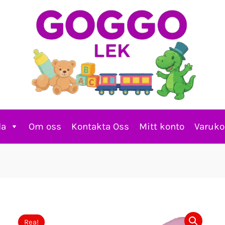
la
Om oss
Kontakta Oss
Mitt konto
Varuko
Rea!