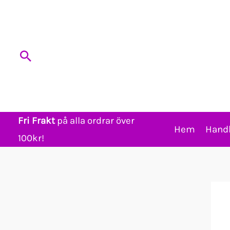
Hoppa
till
innehåll
Sök
Fri Frakt
på alla ordrar över
Hem
Hand
100kr!