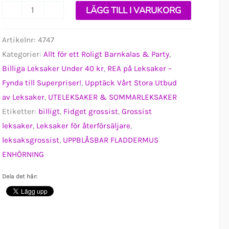
Uppblåsbar
-
+
LÄGG TILL I VARUKORG
Fladdermusenhörning
mängd
Artikelnr:
4747
Kategorier:
Allt för ett Roligt Barnkalas & Party
,
Billiga Leksaker Under 40 kr
,
REA på Leksaker –
Fynda till Superpriser!
,
Upptäck Vårt Stora Utbud
av Leksaker
,
UTELEKSAKER & SOMMARLEKSAKER
Etiketter:
billigt
,
Fidget grossist
,
Grossist
leksaker
,
Leksaker för återförsäljare
,
leksaksgrossist
,
UPPBLÅSBAR FLADDERMUS
ENHÖRNING
Dela det här: