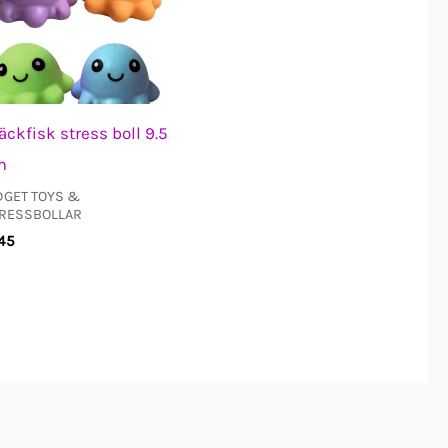
äckfisk stress boll 9.5
m
DGET TOYS &
RESSBOLLAR
45