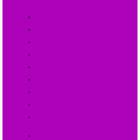
Bra Pris, Allt Mellan 1 Till 40 Kronor Per
Artikel
LEKSAKS FORDON
Bilar,lastbilar Och
Fordon Av Alla Slag
LEKSAKS VAPEN
Leksaksvapen, Så Som
Kulpistoler, Luftpistoler Och Mer
LEKSAKSFIGURER
Figurer, Superhjältar
Och Mer
PYSSEL & SKAPA
Pärlor, Gör Själv Kit
Och Mycker Mer
MAKEUP & SMYCKEN
Ringar,halsband,
Smink Och Mer
LERA, SLIME & SQUISHY
Play Dough,
Lera, Slime Och Mycket Mer
MUSIK & INSTRUMENT
Piano,fioler Och
Mycket Mer Leksaksinstrument
ÖVRIGA LEKSAKER
Alla Övriga
Leksaker
UTELEKSAKER &
SOMMARLEKSAKER
Sommarleksaker
Och Utomhus
NYCKELRINGAR
Vår Samling Av