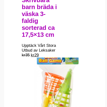
barn bräda i
väska 3-
faldig
sorterad ca
17,5×13 cm
Upptäck Vårt Stora
Utbud av Leksaker
Det
Det
kr
35
kr
29
ursprungliga
nuvarande
priset
priset
var:
är:
kr35.
kr29.