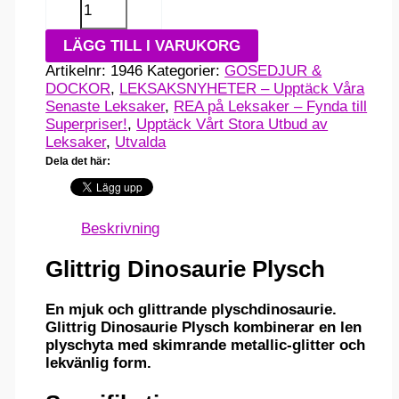
-
+
Dinosaurie
Plysch
LÄGG TILL I VARUKORG
mängd
Artikelnr:
1946
Kategorier:
GOSEDJUR &
DOCKOR
,
LEKSAKSNYHETER – Upptäck Våra
Senaste Leksaker
,
REA på Leksaker – Fynda till
Superpriser!
,
Upptäck Vårt Stora Utbud av
Leksaker
,
Utvalda
Dela det här:
Beskrivning
Glittrig Dinosaurie Plysch
En mjuk och glittrande plyschdinosaurie.
Glittrig Dinosaurie Plysch kombinerar en len
plyschyta med skimrande metallic-glitter och
lekvänlig form.