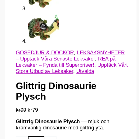
GOSEDJUR & DOCKOR
,
LEKSAKSNYHETER
– Upptäck Våra Senaste Leksaker
,
REA på
Leksaker – Fynda till Superpriser!
,
Upptäck Vårt
Stora Utbud av Leksaker
,
Utvalda
Glittrig Dinosaurie
Plysch
Det
Det
kr
99
kr
79
ursprungliga
nuvarande
Glittrig Dinosaurie Plysch
— mjuk och
priset
priset
kramvänlig dinosaurie med glittrig yta.
var:
är:
kr99.
kr79.
Glittrig