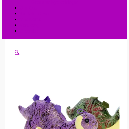
Grossist Nyckelringar
Om Oss
Kontakta Oss
Mitt Konto
Varukorg
Grossist
🔍